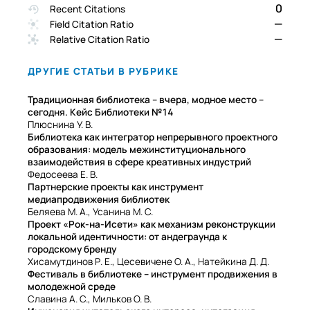
0
Recent Citations
—
Field Citation Ratio
—
Relative Citation Ratio
ДРУГИЕ СТАТЬИ В РУБРИКЕ
Традиционная библиотека – вчера, модное место –
сегодня. Кейс Библиотеки №14
Плюснина У. В.
Библиотека как интегратор непрерывного проектного
образования: модель межинституционального
взаимодействия в сфере креативных индустрий
Федосеева Е. В.
Партнерские проекты как инструмент
медиапродвижения библиотек
Беляева М. А., Усанина М. С.
Проект «Рок-на-Исети» как механизм реконструкции
локальной идентичности: от андеграунда к
городскому бренду
Хисамутдинов Р. Е., Цесевичене О. А., Натейкина Д. Д.
Фестиваль в библиотеке – инструмент продвижения в
молодежной среде
Славина А. С., Мильков О. В.