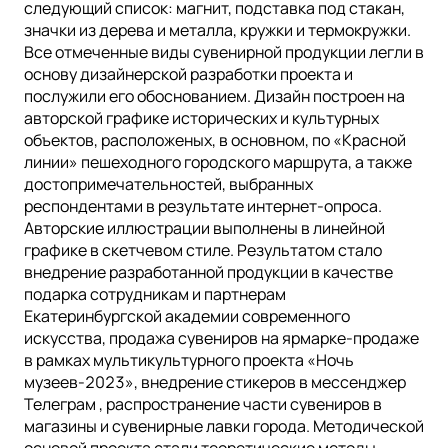
следующий список: магнит, подставка под стакан,
значки из дерева и металла, кружки и термокружки.
Все отмеченные виды сувенирной продукции легли в
основу дизайнерской разработки проекта и
послужили его обоснованием. Дизайн построен на
авторской графике исторических и культурных
объектов, расположеных, в основном, по «Красной
линии» пешеходного городского маршрута, а также
достопримечательностей, выбранных
респондентами в результате интернет-опроса.
Авторские иллюстрации выполнены в линейной
графике в скетчевом стиле. Результатом стало
внедрение разработанной продукции в качестве
подарка сотрудникам и партнерам
Екатеринбургской академии современного
искусства, продажа сувениров на ярмарке-продаже
в рамках мультикультурного проекта «Ночь
музеев-2023», внедрение стикеров в мессенджер
Телеграм , распространение части сувениров в
магазины и сувенирные лавки города. Методической
основой проекта стали теоретические методы