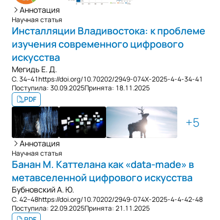
Аннотация
Научная статья
Инсталляции Владивостока: к проблеме
изучения современного цифрового
искусства
Мегидь Е. Д.
С. 34–41
https://doi.org/10.70202/2949-074X-2025-4-4-34-41
Поступила:
30.09.2025
Принята:
18.11.2025
PDF
5
Аннотация
Научная статья
Банан М. Каттелана как «data-made» в
метавселенной цифрового искусства
Бубновский А. Ю.
С. 42–48
https://doi.org/10.70202/2949-074X-2025-4-4-42-48
Поступила:
22.09.2025
Принята:
21.11.2025
PDF