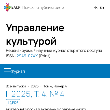
En
Управление
культурой
Рецензируемый научный журнал открытого доступа
ISSN:
2949-074X
(Print)
Журнал
Все выпуски
2025
Том 4, Номер 4
2025, Т. 4, № 4
PDF
Екатеринбургская академия современного