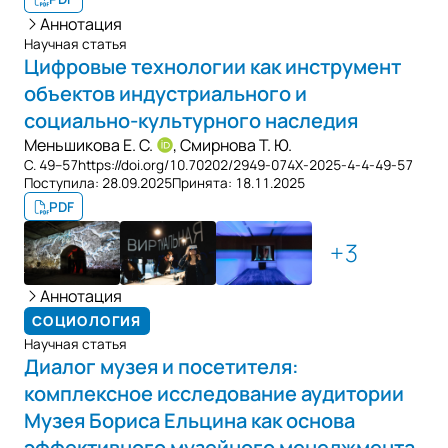
Аннотация
Научная статья
Цифровые технологии как инструмент
объектов индустриального и
социально-культурного наследия
Меньшикова Е. С.
,
Смирнова Т. Ю.
С. 49–57
https://doi.org/10.70202/2949-074X-2025-4-4-49-57
Поступила:
28.09.2025
Принята:
18.11.2025
PDF
3
Аннотация
СОЦИОЛОГИЯ
Научная статья
Диалог музея и посетителя:
комплексное исследование аудитории
Музея Бориса Ельцина как основа
эффективного музейного менеджмента