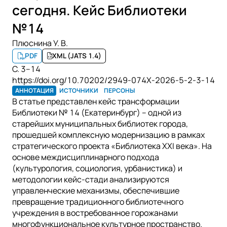
сегодня. Кейс Библиотеки
№14
Плюснина У. В.
PDF
XML (JATS 1.4)
С. 3–14
https://doi.org/10.70202/2949-074X-2026-5-2-3-14
АННОТАЦИЯ
ИСТОЧНИКИ
ПЕРСОНЫ
В статье представлен кейс трансформации
Библиотеки № 14 (Екатеринбург) – одной из
старейших муниципальных библиотек города,
прошедшей комплексную модернизацию в рамках
стратегического проекта «Библиотека XXI века». На
основе междисциплинарного подхода
(культурология, социология, урбанистика) и
методологии кейс-стади анализируются
управленческие механизмы, обеспечившие
превращение традиционного библиотечного
учреждения в востребованное горожанами
многофункциональное культурное пространство.