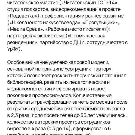
читательское участие («Читательский ТОП-14»,
студия подкастов, видеорекомендации в проекте
«Подсветка»); профориентация и раннее развитие
(«Школа юного искусствоведа», «Прогульщики»,
«Медиа Среда», «Рабочее место писателя»);
партнёрская экосистема («Промышленная
резиденция», партнёрство с ДШИ, сотрудничество с
УрФУ).
Особое внимание уделено кадровой модели,
основанной на принципе «сотрудник – автор»,
который позволяет раскрыть творческий потенциал
библиотекарей, развить их педагогические и
медиакомпетенции и сформировать новое
поколение профессионалов. Количественные
результаты трансформации за четыре месяца после
открытия: среднемесячная посещаемость выросла
в 2,3 раза, доля посетителей до 35 лет увеличилась,
количество авторских проектов сотрудников
выросло в 4 раза (с 3 до 14), сформировано 6
устойчивых сообществ с регулярной