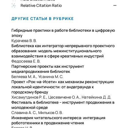
—
Relative Citation Ratio
ДРУГИЕ СТАТЬИ В РУБРИКЕ
Гибридные практики в работе библиотеки в цифровую
эпоху
Курачева В. В.
Библиотека как интегратор непрерывного проектного
образования: модель межинституционального
взаимодействия в сфере креативных индустрий
Федосеева Е. В.
Партнерские проекты как инструмент
медиапродвижения библиотек
Беляева М. А., Усанина М. С.
Проект «Рок-на-Исети» как механизм реконструкции
локальной идентичности: от андеграунда к
городскому бренду
Хисамутдинов Р. Е., Цесевичене О. А., Натейкина Д. Д.
Фестиваль в библиотеке – инструмент продвижения в
молодежной среде
Славина А. С., Мильков О. В.
Инженерия читательского интереса: интеграция
робототехники в продвижение чтения