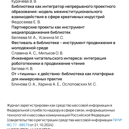
Курачева В. В.
Библиотека как интегратор непрерывного проектного
образования: модель межинституционального
взаимодействия в сфере креативных индустрий
Федосеева Е. В.
Партнерские проекты как инструмент
медиапродвижения библиотек
Беляева М. А., Усанина М. С.
Фестиваль в библиотеке – инструмент продвижения в
молодежной среде
Славина А. С., Мильков О. В.
Инженерия читательского интереса: интеграция
робототехники в продвижение чтения
Бетева Н. В.
От «тишины» к действию: библиотека как платформа
для иммерсивных практик
Блинова О. А., Харина А. Е., Ослоповских М. С.
Журнал зарегистрирован как средство массовой информации в
Федеральной службе по надзору в сфере связи, информационных
технологий и массовых коммуникаций Российской Федерации
(свидетельство о регистрации средства массовой информации
ПИ №
ФС 77 - 88579
от 21.10.2024)