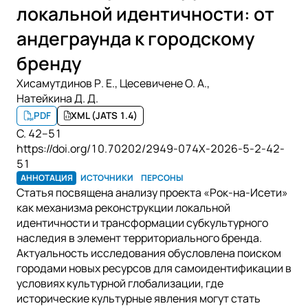
локальной идентичности: от
андеграунда к городскому
бренду
Хисамутдинов Р. Е.
,
Цесевичене О. А.
,
Натейкина Д. Д.
PDF
XML (JATS 1.4)
С. 42–51
https://doi.org/10.70202/2949-074X-2026-5-2-42-
51
АННОТАЦИЯ
ИСТОЧНИКИ
ПЕРСОНЫ
Статья посвящена анализу проекта «Рок-на-Исети»
как механизма реконструкции локальной
идентичности и трансформации субкультурного
наследия в элемент территориального бренда.
Актуальность исследования обусловлена поиском
городами новых ресурсов для самоидентификации в
условиях культурной глобализации, где
исторические культурные явления могут стать