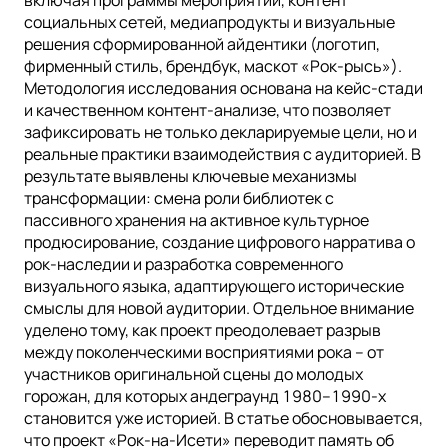
социальных сетей, медиапродукты и визуальные
решения сформированной айдентики (логотип,
фирменный стиль, брендбук, маскот «Рок-рысь»).
Методология исследования основана на кейс-стади
и качественном контент-анализе, что позволяет
зафиксировать не только декларируемые цели, но и
реальные практики взаимодействия с аудиторией. В
результате выявлены ключевые механизмы
трансформации: смена роли библиотек с
пассивного хранения на активное культурное
продюсирование, создание цифрового нарратива о
рок-наследии и разработка современного
визуального языка, адаптирующего исторические
смыслы для новой аудитории. Отдельное внимание
уделено тому, как проект преодолевает разрыв
между поколенческими восприятиями рока – от
участников оригинальной сцены до молодых
горожан, для которых андеграунд 1980–1990-х
становится уже историей. В статье обосновывается,
что проект «Рок-на-Исети» переводит память об